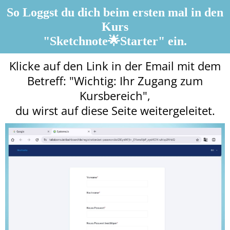
So Loggst du dich beim ersten mal in den
Kurs
I
a
"Sketchnote🌟Starter" ein.
r
Klicke auf den Link in der Email mit dem
s
s
Betreff: "Wichtig: Ihr Zugang zum
Kursbereich",
t
du wirst auf diese Seite weitergeleitet.
r
l
r