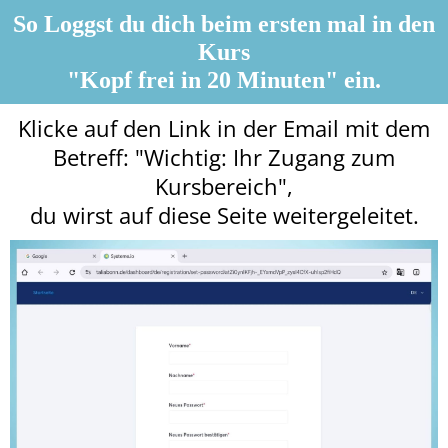
So Loggst du dich beim ersten mal in den
Kurs
I
a
"Kopf frei in 20 Minuten" ein.
r
Klicke auf den Link in der Email mit dem
s
s
Betreff: "Wichtig: Ihr Zugang zum
Kursbereich",
t
du wirst auf diese Seite weitergeleitet.
r
l
r