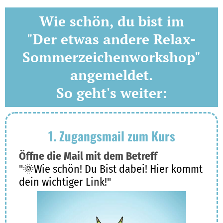
Wie schön, du bist im
I
"Der etwas andere Relax-
a
Sommerzeichenworkshop"
r
s
s
angemeldet.
So geht's weiter:
t
r
l
1. Zugangsmail zum Kurs
r
Öffne die Mail mit dem Betreff
"🌞Wie schön! Du Bist dabei! Hier kommt
dein wichtiger Link!"