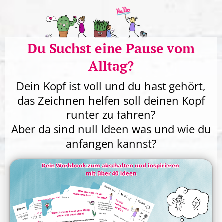
I
a
Du Suchst eine Pause vom
r
s
s
Alltag?
Dein Kopf ist voll und du hast gehört,
t
das Zeichnen helfen soll deinen Kopf
r
runter zu fahren?
l
Aber da sind null Ideen was und wie du
r
anfangen kannst?