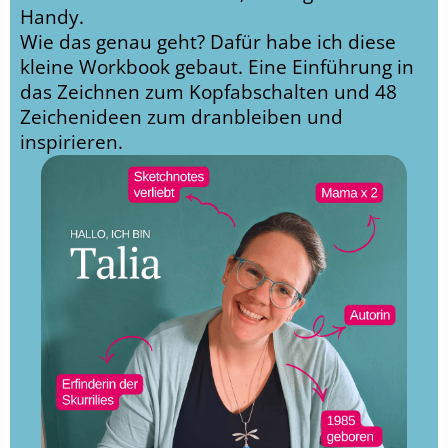
Handy.
Wie das genau geht? Dafür habe ich diese
kleine Workbook gebaut. Eine Einführung in
das Zeichnen zum Kopfabschalten und 48
Zeichenideen zum dranbleiben und
inspirieren.