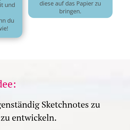
diese auf das Papier zu
it und
bringen.
nn du
ie!
dee:
genständig Sketchnotes zu
zu entwickeln.