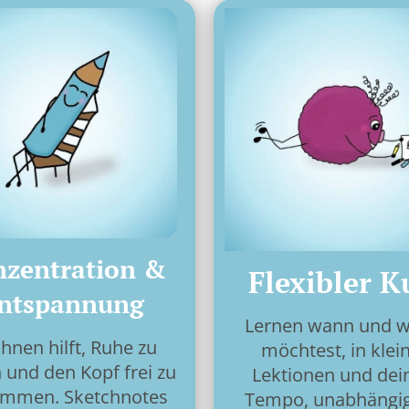
nzentration &
Flexibler K
ntspannung
Lernen wann und 
chnen hilft, Ruhe zu
möchtest, in klei
 und den Kopf frei zu
Lektionen und de
mmen. Sketchnotes
Tempo, unabhängi