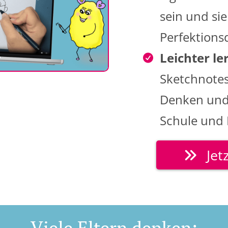
sein und si
Perfektions
Leichter l
Sketchnotes
Denken und 
Schule und 
Jet
Viele Eltern denken: