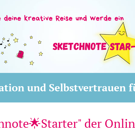
tion und Selbstvertrauen fü
hnote🌟Starter" der Onli