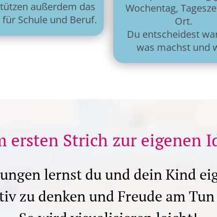
stützen außerdem das
Wochentag, Tagesze
 für Schule und Beruf.
Ort.
Du entscheidest wa
was machst und w
 ersten Strich zur eigenen I
ungen lernst du und dein Kind ei
ativ zu denken und Freude am Tun 