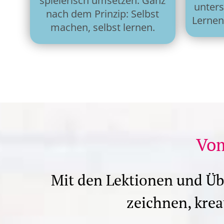
spielerisch umsetzen. Ganz
unter
nach dem Prinzip: Selbst
Lernen
machen, selbst lernen.
Vom
Mit den Lektionen und Üb
zeichnen, kre