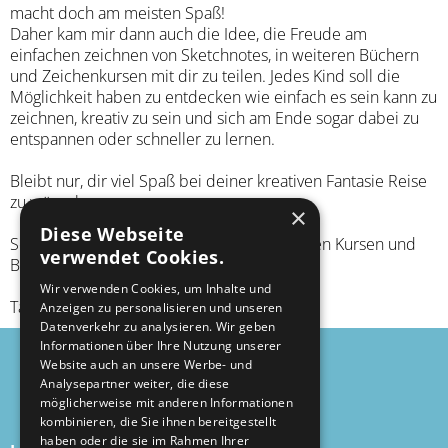
macht doch am meisten Spaß!
Daher kam mir dann auch die Idee, die Freude am
einfachen zeichnen von Sketchnotes, in weiteren Büchern
und Zeichenkursen mit dir zu teilen. Jedes Kind soll die
Möglichkeit haben zu entdecken wie einfach es sein kann zu
zeichnen, kreativ zu sein und sich am Ende sogar dabei zu
entspannen oder schneller zu lernen.
Bleibt nur, dir viel Spaß bei deiner kreativen Fantasie Reise
zu wünschen.
×
Diese Webseite
Schöne Grüße, bis hoffentlich bald in meinen Kursen und
verwendet Cookies.
Büchern
Wir verwenden Cookies, um Inhalte und
Talia Bonn
Anzeigen zu personalisieren und unseren
Datenverkehr zu analysieren. Wir geben
Informationen über Ihre Nutzung unserer
© 2026 Talia Bonn
Website auch an unsere Werbe- und
Analysepartner weiter, die diese
Impressum
möglicherweise mit anderen Informationen
kombinieren, die Sie ihnen bereitgestellt
Datenschutzerklärung
haben oder die sie im Rahmen Ihrer