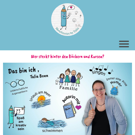
I
t
r
Wer steckt hinter den Büchern und Kursen?
t
r
k
r