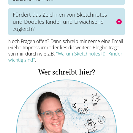
dem Moment beschäftigt, dass die ganzen lauten
Ab dem Schulalter macht es sinn, zu lernen, dass
Gedanken im Kopf nach und nach immer leiser
man mit Hilfe von kleinen Bildern besser lernen
werden.
Fördert das Zeichnen von Sketchnotes
kann.
und Doodles Kinder und Erwachsene
Das Zeichnen selbst ist aber eine ideale Übung um
zugleich?
im Vorschulalter die Stifthaltung und Auge-Hand-
Kreativität ist für jedes Alter da! Zeichnen fördert
Koordination zu trainieren.
Noch Fragen offen? Dann schreib mir gerne eine Email
sowohl bei Kindern als auch bei Erwachsenen die
(Siehe Impressum) oder lies dir weitere Blogbeiträge
Auge-Hand-Koordination, das Visuelle Denken, das
von mir durch wie z.B.
"Warum Sketchnotes für Kinder
Merken sowie das entspannen durch das
wichtig sind"
.
gleichzeitige nutzen von Körper (Bewegung durch
zeichnen) und Geist.
Wer schreibt hier?