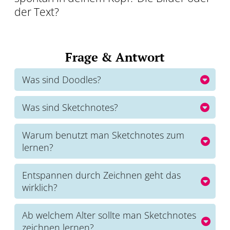
der Text?
Frage & Antwort
Was sind Doodles?
Kleine einfache Zeichnungen die du oft, ganz
nebenbei, unbewusst zeichnest.
Was sind Sketchnotes?
Kleine einfache Zeichnungen die meist aus einem
einfachen Symbol oder Figur bestehen und
Warum benutzt man Sketchnotes zum
wenigen Worten dazu.
lernen?
Unser Gehirn liebt die Kombi aus Bild und Text. Es
kann Informationen durch die Doppelte Kodierung
Entspannen durch Zeichnen geht das
besser abspeichern und später wieder abrufen.
wirklich?
Ja, aber nur wenn du bereit bist die Perfektion los
zu lassen und dich den Farben und Formen
Ab welchem Alter sollte man Sketchnotes
hinzugeben. Dein Kopf und Körper sind dann so in
zeichnen lernen?